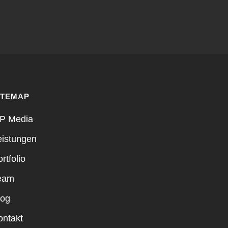
ITEMAP
P Media
eistungen
rtfolio
eam
log
ontakt