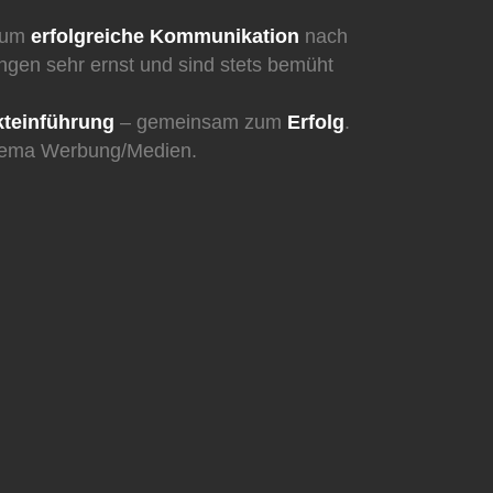
s um
erfolgreiche Kommunikation
nach
gen sehr ernst und sind stets bemüht
kteinführung
– gemeinsam zum
Erfolg
.
 Thema Werbung/Medien.