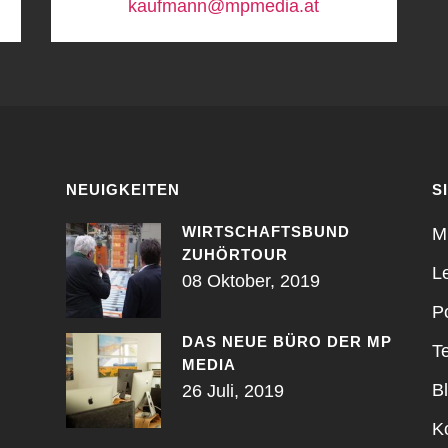
kaufmann@mpmedia.at
NEUIGKEITEN
S
WIRTSCHAFTSBUND
M
ZUHÖRTOUR
L
08 Oktober, 2019
Po
DAS NEUE BÜRO DER MP
T
MEDIA
B
26 Juli, 2019
K